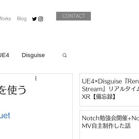
CONTACT
Works
Blog
UE4
Disguise
UE4×Disguise『Ren
 を使う
Stream』リアルタイ
XR【備忘録】
et 
Notch勉強会開催+No
MV自主制作した話