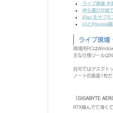
ライブ現場 作
持ち運び可能
iPad をサブモ
UIとPrevi
ライブ現場
現場用PCはWind
主な仕様ツールはNotch
自宅ではデスクト
ノートの画面1枚
「GIGABYTE AER
RTX積んでて薄く