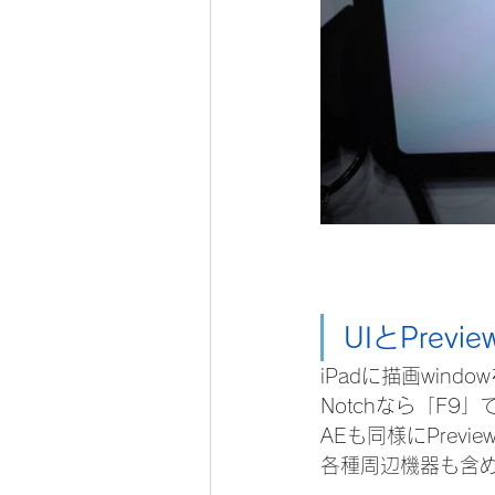
UIとPrev
iPadに描画win
Notchなら「F9
AEも同様にPrevi
各種周辺機器も含