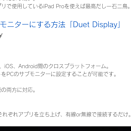
リで使用しているiPad Proを使えば最高だし一石二鳥
ブモニターにする方法「Duet Display」
y 
OS、iOS、Android間のクロスプラットフォーム。
トをPCのサブモニターに設定することが可能です。
続の両方に対応。
adでそれぞれアプリを立ち上げ、有線or無線で接続するだ