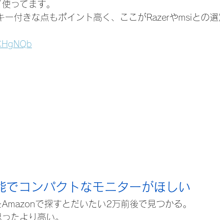
て使ってます。
キー付きな点もポイント高く、ここがRazerやmsiとの
3CHgNQb
能でコンパクトなモニターがほしい
Amazonで探すとだいたい2万前後で見つかる。
思ったより高い。