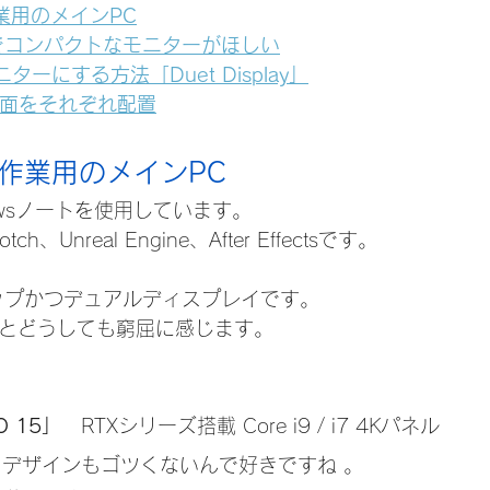
業用のメインPC
でコンパクトなモニターがほしい
ニターにする方法「Duet Display」
ew画面をそれぞれ配置
 作業用のメインPC
owsノートを使用しています。
、Unreal Engine、After Effectsです。
ップかつデュアルディスプレイです。
だとどうしても窮屈に感じます。
O 15」
　RTXシリーズ搭載 Core i9 / i7 4Kパネル
てデザインもゴツくないんで好きですね 。