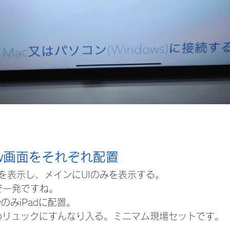
iew画面をそれぞれ配置
dowを表示し、メインにUIのみを表示する。
」で一発ですね。
ewのみiPadに配置。
めリュックにすんなり入る。ミニマム現場セットです。