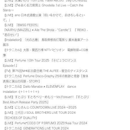
【LIVE】​水瀬いのり 10th LIVE Travel Record 『My Orchestra』
【LIVE】ぴゅあくる刀剣男士 Ghostella 1st Live 〜Catch the
Star☆〜
【LIVE】ano 日本武道館公演「呪いをかけて、まぼろしをとい
て。」
【LIVE】「BMSG FES’25」
『KAIRYU (MAZZEL) × Aile The Shota - "Candle"』 『 REIKO -
"君のせい"』
【Installation】「光の古層」 鳥取県根雨灯篭祭り 廃米倉庫アート
展示
【テクニカル】大阪・関西万博 NTTパビリオン 電飾制御+CG映
像
【LIVE】Perfume 10th Tour ZOZ5 『
ネビュラロマンス
Episode1
』
【TV】第75回NHK紅白歌合戦 THE ALFEE - 星空のディスタンス
​【テクニカル】Perfume Disco-Graphy 25年の軌跡と奇跡
『
身体
表現と演出の同期 - STORY
』
【テクニカル】Daito Manabe × ELEVENPLAY dance
installation《＋1＋1＋1＋》
​【LIVE】すとぷり すとろべりーめもりーVol.Forever!! 『すとぷり
Best Album Release Party 2025』
​【LIVE】にじさんじ COUNTDOWN LIVE 2024→2025
【LIVE】三代目 J SOUL BROTHERS LIVE TOUR 2024
『ECHOES OF DUALITY』
【LIVE】Perfume“COD3 OF P3RFUM3 ZOZ5”Asia Tour 2024
【テクニカル】GENERATIONS LIVE TOUR 2024