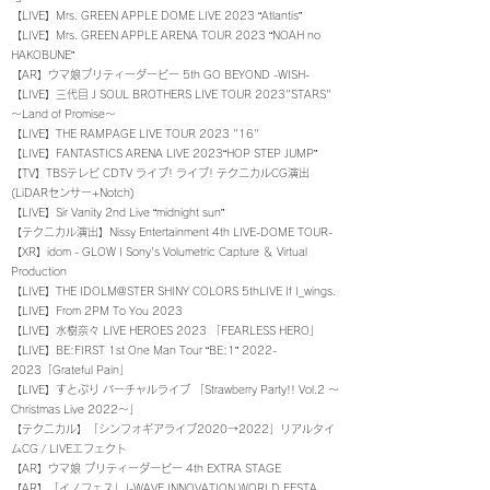
【LIVE】Mrs. GREEN APPLE DOME LIVE 2023 “Atlantis”
【LIVE】Mrs. GREEN APPLE ARENA TOUR 2023 “NOAH no
HAKOBUNE”
【AR】ウマ娘プリティーダービー 5th GO BEYOND -WISH-
​【LIVE】三代目 J SOUL BROTHERS LIVE TOUR 2023"STARS"
〜Land of Promise〜
【LIVE】THE RAMPAGE LIVE TOUR 2023 "16"
【LIVE】FANTASTICS ARENA LIVE 2023“HOP STEP JUMP”
【TV】TBSテレビ CDTV ライブ! ライブ! テクニカルCG演出
(LiDARセンサー+Notch)
【LIVE】Sir Vanity 2nd Live “midnight sun”
【テクニカル
演出
】Nissy Entertainment 4th LIVE-DOME TOUR-
【XR】idom - GLOW | Sony's Volumetric Capture ＆ Virtual
Production
【LIVE】THE IDOLM@STER SHINY COLORS 5thLIVE If I_wings.
【LIVE】From 2PM To You 2023
【LIVE】水樹奈々 LIVE HEROES 2023 「FEARLESS HERO」
【LIVE】BE:FIRST 1st One Man Tour “BE:1”
2022-
2023
「Grateful Pain」
【LIVE】すとぷり
バーチャルライブ 「
Strawberry Party!! Vol.2 ～
Christmas Live 2022～」
【テクニカル】「シンフォギアライブ2020→2022」リアルタイ
ムCG / LIVEエフェクト
【AR】ウマ娘 プリティーダービー 4th EXTRA STAGE
【
AR
】「イノフェス」J-WAVE INNOVATION WORLD FESTA