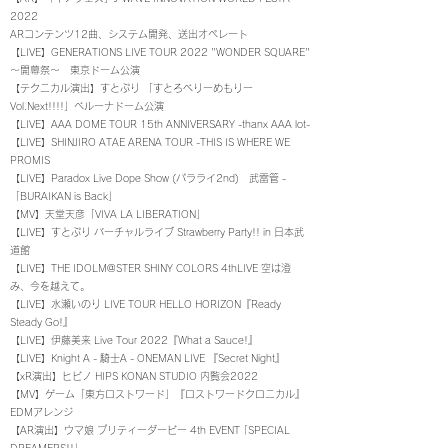
2022
ARコンテンツ12曲、システム開発、送出オペレート
【LIVE】GENERATIONS LIVE TOUR 2022 "WONDER SQUARE"
～開幕祭～ 東京ドーム公演
【テクニカル
演出
】すとぷり 「すとろべりーめもりー
Vol.Next!!!!」ベルーナドーム公演
【LIVE】​AAA DOME TOUR 15th ANNIVERSARY -thanx AAA lot-
【LIVE】​
SHINJIRO ATAE ARENA TOUR -THIS IS WHERE WE
PROMIS
【LIVE】Paradox Live Dope Show (パラライ2nd) 武雷管 -
「BURAIKAN is Back」
【MV】天堂天彦「VIVA LA LIBERATION」
​【LIVE】すとぷり バーチャルライブ Strawberry Party!! in 日本武
道館
【LIVE】THE IDOLM@STER SHINY COLORS 4thLIVE 空は澄
み、今を越えて。
​【LIVE】水瀬いのり LIVE TOUR HELLO HORIZON『Ready
Steady Go!』
【LIVE】伊藤美来 Live Tour 2022『What a Sauce!』
【LIVE】Knight A - 騎士A - ONEMAN LIVE 『Secret Night』
【xR演出】ヒビノ HIPS KONAN STUDIO 内覧会2022
【MV】ゲーム「東方ロストワード」『ロストワードクロニカル』
EDMアレンジ
​【AR演出】ウマ娘 プリティーダービー 4th EVENT ｢SPECIAL