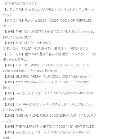
『
GENERATIONS 2.0
』
【テクニカル】Mrs. GREEN APPLE『ゼンジン未到とヴェルトラ
ウム』
【テクニカル】Perfume 2023→2024 “COD3 OF P3RFUM3”
ZOZ5
【LIVE】THE IDOLM@STER SHINY COLORS 6.5th Anniversary
LIVE “Chapter 283”
【LIVE】KING SUPER LIVE 2024
水瀬いのり「TRUST IN ETERNITY」高橋洋子「魂のルフラン」
【テクニカル】鮨Yasuke 豊洲千客万来店 常設インタラクション映
像+送出システム
【LIVE
】THE IDOLM@STER SHINY COLORS 6thLIVE TOUR
Come and Unite! / Fantastic Fireworks
【LIVE
】
BE:FIRST ARENA TOUR
2023-2024
“Mainstream”
【LIVE】“Perfumeとあなた”ホールトゥワー2023 「The best
thing」
【LIVE
】
あんさんぶるスターズ！！ Starry Symphony -the dead
of night-
【LIVE
】
from ARGONAVIS × バンドやろうぜ！ SPECIAL LIVE -
CROSSOVER -
【LIVE
】
水瀬いのり LIVE TOUR 2023 SCRAP ART 『クリスタラ
イズ』
【LIVE】THE RAMPAGE LIVE TOUR 2023 "16" NEXT ROUND
​【LIVE】あんさんぶるスターズ！！Starry Symphony -the first
light-