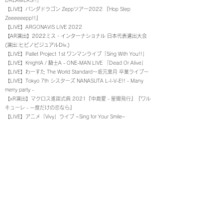
DREAMERS!!｣
​【LIVE】パンダドラゴン Zeppツアー2022 『Hop Step
Zeeeeeepp!!』
【LIVE】ARGONAVIS LIVE 2022
【AR演出】2022ミス・インターナショナル 日本代表選出大会
(演出:ヒビノビジュアルDiv.)
【LIVE】Pallet Project 1st ワンマンライブ「Sing With You!!」
【LIVE】KnightA / 騎士A - ONE-MAN LIVE 「Dead Or Alive」
【LIVE】わーすた The World Standard～坂元葉月 卒業ライブ～
【LIVE】
Tokyo 7th シスターズ NANASUTA L-I-V-E!! - Many
merry party -
【xR演出】マクロス進宙式典 2021​『中島愛 - 星間飛行』『ワル
キューレ - 一度だけの恋なら』
【LIVE】アニメ「Vivy」ライブ ~Sing for Your Smile~
【テクニカル演出】ヒプノシスマイク -Division Rap Battle- 7th
LIVE ≪SUMMIT OF DIVISIONS≫
【LIVE】ahamo主催 「つながる詩の日」フェス
【LIVE】Tokyo 7th シスターズ Live - NANASUTA L-I-V-E!!
【テクニカル演出】ヒプノシスマイク-Division Rap Battle- 6th
LIVE <<2nd D.R.B>>
【MV】2bnsn - Riverlight (Original Mix)
【MV】アニメ「Vivy」 Happy Together／汎用型歌姫AI(Vo.コツキ
ミヤ)
【MV】Palette Project - 君がいるから
【トレイラー】kanata.t 1st Album - Haruka (RockRiverRecords)