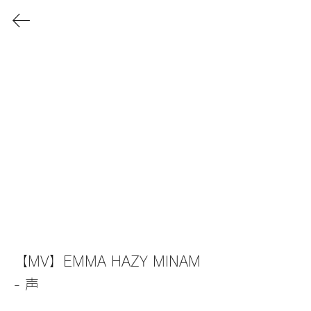
Shuhei Okutani
aka
VISLIM
【MV】EMMA HAZY MINAM 
- 声