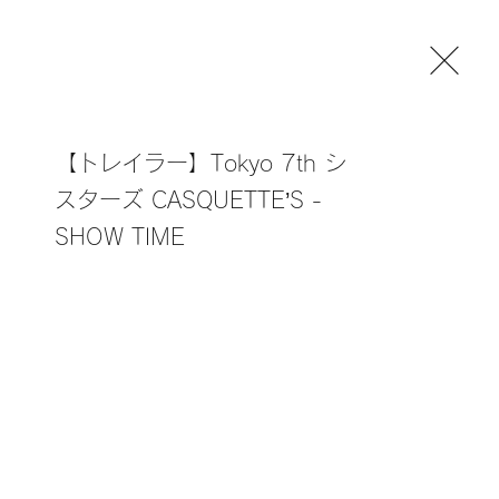
Works
Blog
【トレイラー】Tokyo 7th シ
スターズ CASQUETTE’S -
SHOW TIME
【告知映像】tuki. 1st
Album「15」全曲トレーラ
ー
【LIVE】三代目 J SOUL
BROTHERS LIVE TOUR
2023 "STARS" ～Land of
Promise～